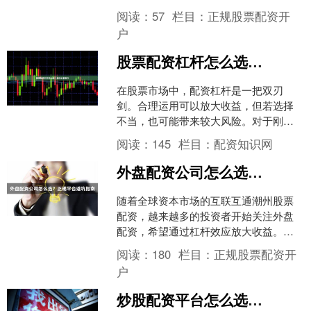
知识网，理解股票杠杆怎么用、掌握入
阅读：
57
栏目：
正规股票配资开
门技巧并建立风险控制意识....
户
股票配资杠杆怎么选？新手必看技巧
在股票市场中，配资杠杆是一把双刃
剑。合理运用可以放大收益，但若选择
不当，也可能带来较大风险。对于刚接
触配资的新手投资者来说，如何选择适
阅读：
145
栏目：
配资知识网
合自己的杠杆倍数，是决定投....
外盘配资公司怎么选？正规平台避坑指南
随着全球资本市场的互联互通潮州股票
配资，越来越多的投资者开始关注外盘
配资，希望通过杠杆效应放大收益。然
而，外盘配资市场鱼龙混杂，选择不当
阅读：
180
栏目：
正规股票配资开
不仅可能损失本金，还可能....
户
炒股配资平台怎么选？新手避坑指南