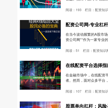
阅读：
193
栏目：
配资知
配资公司网-专业杠
在当今波动频繁的A股市场
资公司网**作为一家专业
阅读：
51
栏目：
配资知识
在线配资平台选择指
在金融市场中，在线配资
者。然而，面对众多平台
投....
阅读：
107
栏目：
配资知
股票单向杠杆：风险