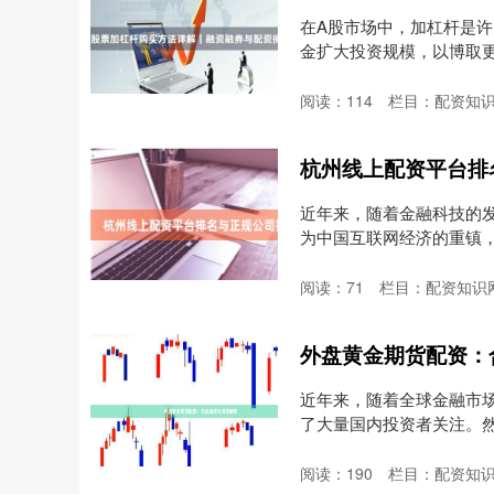
在A股市场中，加杠杆是许
金扩大投资规模，以博取
亏....
阅读：
114
栏目：
配资知
杭州线上配资平台排
近年来，随着金融科技的
为中国互联网经济的重镇
资....
阅读：
71
栏目：
配资知识
外盘黄金期货配资：
近年来，随着全球金融市
了大量国内投资者关注。
时....
阅读：
190
栏目：
配资知