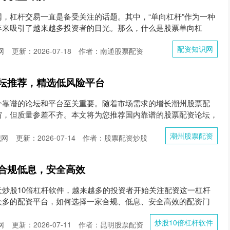
，杠杆交易一直是备受关注的话题。其中，“单向杠杆”作为一种
年来吸引了越来越多投资者的目光。那么，什么是股票单向杠
配资知识网
网
更新：2026-07-18
作者：南通股票配资
坛推荐，精选低风险平台
个靠谱的论坛和平台至关重要。随着市场需求的增长潮州股票配
穷，但质量参差不齐。本文将为您推荐国内靠谱的股票配资论坛，
潮州股票配资
识网
更新：2026-07-14
作者：股票配资炒股
合规低息，安全高效
炒股10倍杠杆软件，越来越多的投资者开始关注配资这一杠杆
众多的配资平台，如何选择一家合规、低息、安全高效的配资门
炒股10倍杠杆软件
网
更新：2026-07-11
作者：昆明股票配资