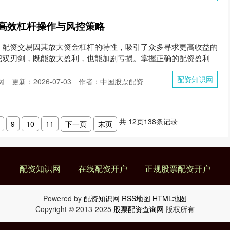
高效杠杆操作与风控策略
，配资交易因其放大资金杠杆的特性，吸引了众多寻求更高收益的
把双刃剑，既能放大盈利，也能加剧亏损。掌握正确的配资盈利
配资知识网
网
更新：2026-07-03
作者：中国股票配资
共
12
页
138
条记录
9
10
11
下一页
末页
配资知识网
在线配资开户
正规股票配资开户
Powered by
配资知识网
RSS地图
HTML地图
Copyright
© 2013-2025
股票配资查询网
版权所有