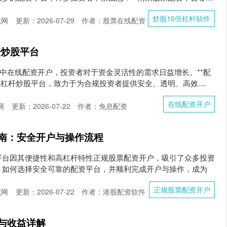
炒股10倍杠杆软件
识网
更新：2026-07-29
作者：股票在线配资
杆炒股平台
中在线配资开户，投资者对于资金灵活性的需求日益增长。**配
的杠杆炒股平台，致力于为合规投资者提供安全、透明、高效....
在线配资开户
网
更新：2026-07-22
作者：免息配资
南：安全开户与操作流程
平台因其便捷性和高杠杆特性正规股票配资开户，吸引了众多投资
，如何选择安全可靠的配资平台，并顺利完成开户与操作，成为
正规股票配资开户
识网
更新：2026-07-22
作者：港股配资软件
与收益详解