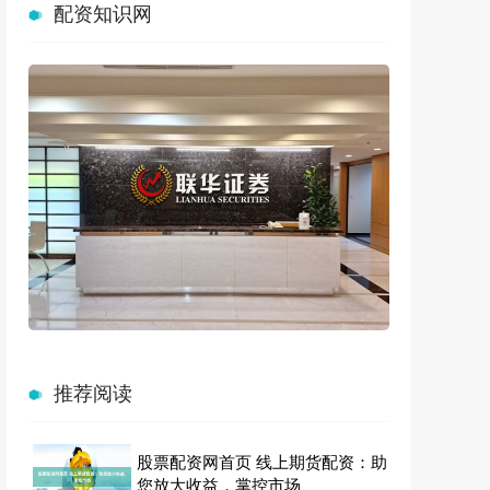
配资知识网
推荐阅读
股票配资网首页 线上期货配资：助
您放大收益，掌控市场