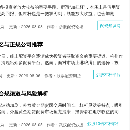
多投资者放大收益的重要手段。所谓“加杠杆”，本质上是借用资
更高回报。但杠杆也是一把双刃剑，既能放大收益，也会加剧
配资知识网
识网
更新：2026-08-08
作者：炒股配资论坛
名与正规公司推荐
发展，线上配资平台逐渐成为投资者获取资金的重要渠道。杭州作
，涌现出众多配资平台。然而，面对市场上琳琅满目的选择，投
炒股杠杆平台
网
更新：2026-08-06
作者：股票配资期货
合规渠道与风险解析
场波动加剧，外盘黄金期货因交易时间长、杠杆灵活等特点，吸引
然而，外盘黄金期货配资市场鱼龙混杂，投资者在追求收益的同
炒股10倍杠杆软件
识网
更新：2026-08-05
作者：武汉配资炒股