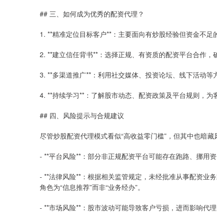
## 三、如何成为优秀的配资代理？
1. **精准定位目标客户**：主要面向有炒股经验但资金
2. **建立信任背书**：选择正规、有资质的配资平台合
3. **多渠道推广**：利用社交媒体、投资论坛、线下活
4. **持续学习**：了解股市动态、配资政策及平台规则
## 四、风险提示与合规建议
尽管炒股配资代理模式看似“高收益零门槛”，但其中也暗藏
- **平台风险**：部分非正规配资平台可能存在跑路、挪
- **法律风险**：根据相关监管规定，未经批准从事配
角色为“信息推荐”而非“业务经办”。
- **市场风险**：股市波动可能导致客户亏损，进而影响