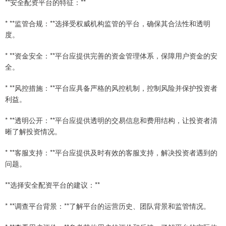
**安全配资平台的特征：**
* **监管合规：**选择受权威机构监管的平台，确保其合法性和透明
度。
* **资金安全：**平台应提供完善的资金管理体系，保障用户资金的安
全。
* **风控措施：**平台应具备严格的风控机制，控制风险并保护投资者
利益。
* **透明公开：**平台应提供透明的交易信息和费用结构，让投资者清
晰了解投资情况。
* **客服支持：**平台应提供及时有效的客服支持，解决投资者遇到的
问题。
**选择安全配资平台的建议：**
* **调查平台背景：**了解平台的运营历史、团队背景和监管情况。