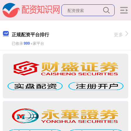
正规配资平台排行
更多
已收录
999
+家平台