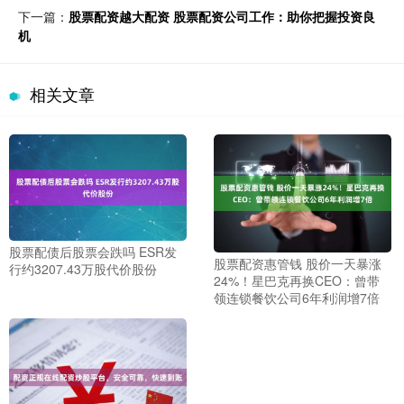
下一篇：
股票配资越大配资 股票配资公司工作：助你把握投资良
机
相关文章
股票配债后股票会跌吗 ESR发
股票配资惠管钱 股价一天暴涨
行约3207.43万股代价股份
24%！星巴克再换CEO：曾带
领连锁餐饮公司6年利润增7倍