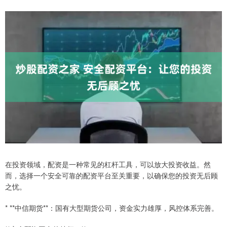
在投资领域，配资是一种常见的杠杆工具，可以放大投资收益。然
而，选择一个安全可靠的配资平台至关重要，以确保您的投资无后顾
之忧。
* **中信期货**：国有大型期货公司，资金实力雄厚，风控体系完善。