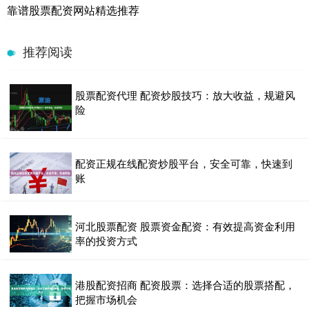
靠谱股票配资网站精选推荐
推荐阅读
股票配资代理 配资炒股技巧：放大收益，规避风
险
配资正规在线配资炒股平台，安全可靠，快速到
账
河北股票配资 股票资金配资：有效提高资金利用
率的投资方式
港股配资招商 配资股票：选择合适的股票搭配，
把握市场机会